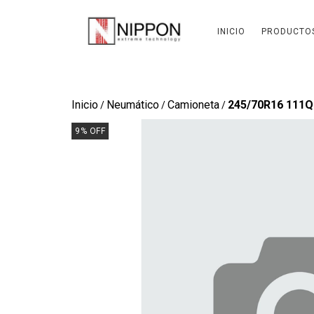
INICIO
PRODUCTO
Inicio
Neumático
Camioneta
245/70R16 111Q
/
/
/
9
%
OFF