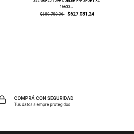
255/50R20 109H DUELER H/P SPORT XL
16632...
$627.081,24
$689.789,36
COMPRÁ CON SEGURIDAD
Tus datos siempre protegidos