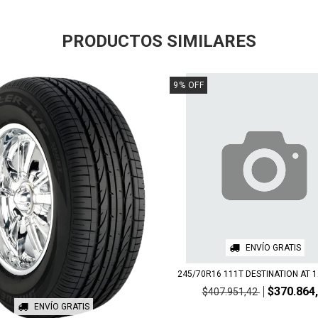
PRODUCTOS SIMILARES
9
%
OFF
ENVÍO GRATIS
245/70R16 111T DESTINATION AT 
$370.864
$407.951,42
ENVÍO GRATIS