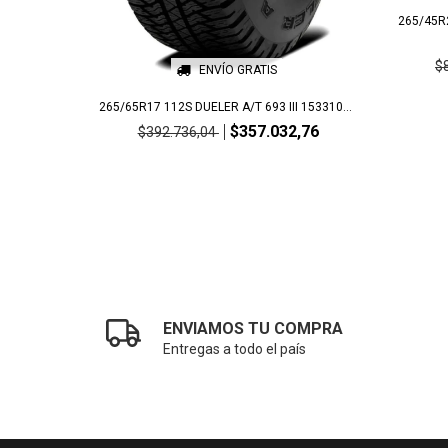
265/45R
$
ENVÍO GRATIS
265/65R17 112S DUELER A/T 693 III 153310...
$357.032,76
$392.736,04
ENVIAMOS TU COMPRA
Entregas a todo el país