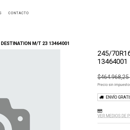
S
CONTACTO
 DESTINATION M/T 23 13464001
245/70R1
13464001
$464.968,2
Precio sin impuest
ENVÍO GRATI
VER MEDIOS DE 