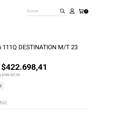
0
6 111Q DESTINATION M/T 23
$422.698,41
5
os
$349.337,53
S
PAGO