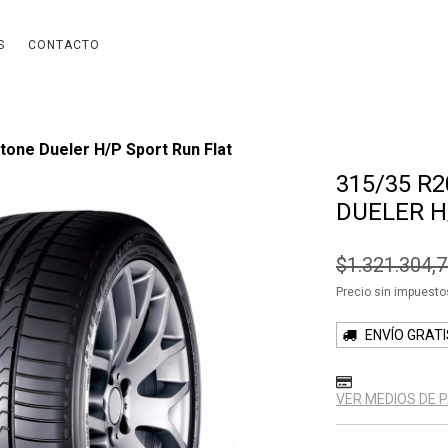
S
CONTACTO
tone Dueler H/P Sport Run Flat
315/35 R
DUELER H
$1.321.304,
Precio sin impuest
ENVÍO GRATI
VER MEDIOS DE 