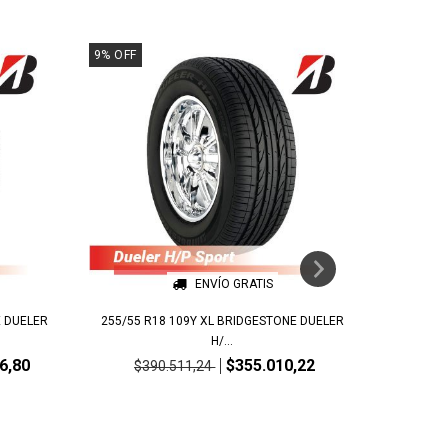
9
%
OFF
9
%
OFF
ENVÍO GRATIS
E DUELER
255/55 R18 109Y XL BRIDGESTONE DUELER
H/...
6,80
$355.010,22
$390.511,24
225/65 R
$3