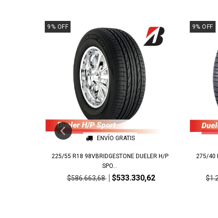
9
%
OFF
9
%
OFF
ENVÍO GRATIS
UELER H/T
225/55 R18 98VBRIDGESTONE DUELER H/P
275/40
SPO...
,02
$533.330,62
$586.663,68
$1.