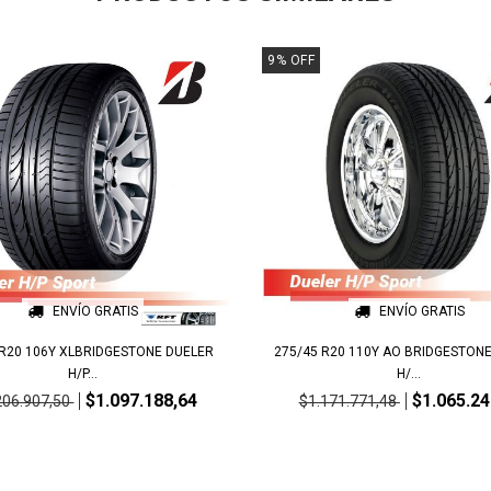
9
%
OFF
ENVÍO GRATIS
ENVÍO GRATIS
 R20 106Y XLBRIDGESTONE DUELER
275/45 R20 110Y AO BRIDGESTON
H/P...
H/...
$1.097.188,64
$1.065.24
206.907,50
$1.171.771,48