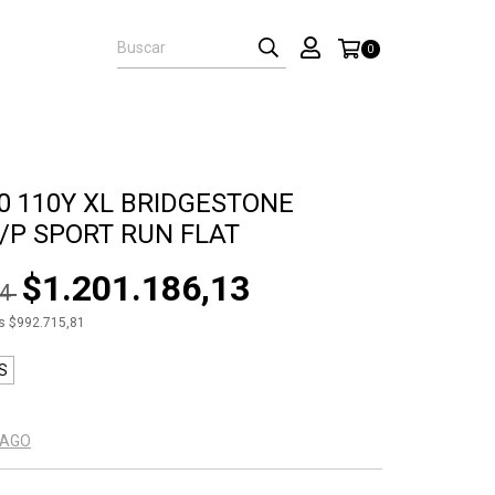
0
20 110Y XL BRIDGESTONE
/P SPORT RUN FLAT
$1.201.186,13
74
os
$992.715,81
S
PAGO