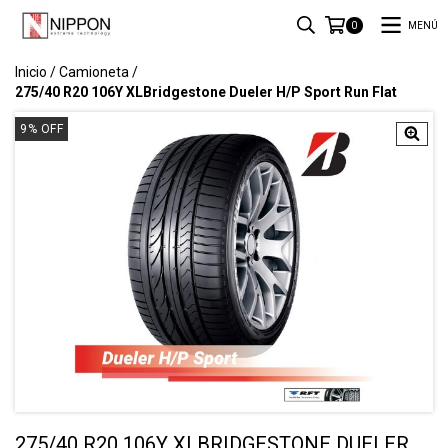
MENÚ
0
Inicio
/
Camioneta
/
275/40 R20 106Y XLBridgestone Dueler H/P Sport Run Flat
9
%
OFF
275/40 R20 106Y XLBRIDGESTONE DUELER