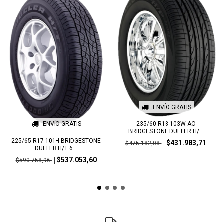
ENVÍO GRATIS
235/60 R18 103W AO
ENVÍO GRATIS
BRIDGESTONE DUELER H/...
225/65 R17 101H BRIDGESTONE
$431.983,71
$475.182,08
DUELER H/T 6...
$537.053,60
$590.758,96