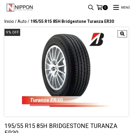
MENÚ
0
Inicio
/
Auto
/
195/55 R15 85H Bridgestone Turanza ER30
9
%
OFF
195/55 R15 85H BRIDGESTONE TURANZA