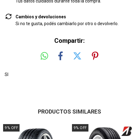
Tus datos cuidados durante toda la compra.
Cambios y devoluciones
Si no te gusta, podés cambiarlo por otro o devolverlo.
Compartir:
SI
PRODUCTOS SIMILARES
9
%
OFF
9
%
OFF