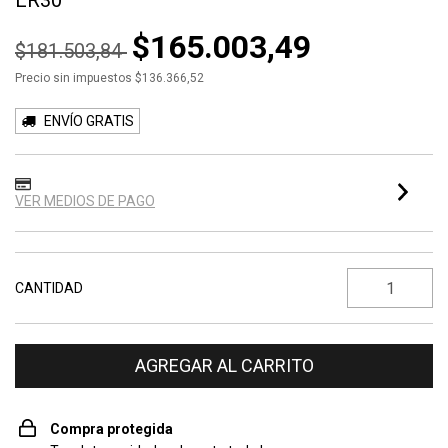
ER30
$165.003,49
$181.503,84
Precio sin impuestos
$136.366,52
ENVÍO GRATIS
VER MEDIOS DE PAGO
CANTIDAD
Compra protegida