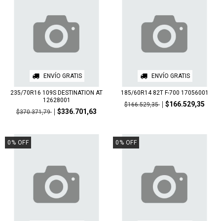
ENVÍO GRATIS
ENVÍO GRATIS
235/70R16 109S DESTINATION AT
185/60R14 82T F-700 17056001
12628001
$166.529,35
$166.529,35
$336.701,63
$370.371,79
0
%
OFF
0
%
OFF