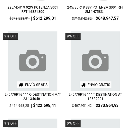
225/45R19 92W POTENZA S001
245/35R18 88Y POTENZA S001 RFT
RFT 16821300
SM 147583...
$612.299,01
$648.947,57
$673.528,91
$713.842,32
9
%
OFF
9
%
OFF
ENVÍO GRATIS
ENVÍO GRATIS
245/70R16 111Q DESTINATION M/T
245/70R16 111T DESTINATION AT
23 134640...
12629001
$422.698,41
$370.864,93
$464.968,25
$407.951,42
9
%
OFF
0
%
OFF