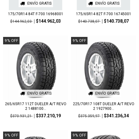
ENVÍO GRATIS
ENVÍO GRATIS
175/70R14 84T F-700 16968001
175/65R14 82T F-700 16745001
$144.962,03
$140.738,07
$144.962,03
$140.738,07
9
%
OFF
9
%
OFF
ENVÍO GRATIS
ENVÍO GRATIS
265/65R17 112T DUELER A/T REVO
225/70R17 108T DUELER A/T REVO
2 1488100...
2 1927900...
$337.210,19
$341.236,34
$370.931,21
$375.359,97
9
%
OFF
9
%
OFF