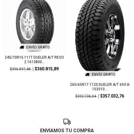
ENVÍO GRATIS
245/70R16 111T DUELER A/T REVO
2 1613800...
$360.815,89
$396.897,48
ENVÍO GRATIS
265/65R17 112S DUELER A/T 693 III
153310...
$357.032,76
$392.736,04
ENVIAMOS TU COMPRA